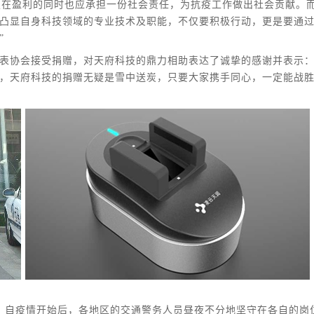
科技在盈利的同时也应承担一份社会责任，为抗疫工作做出社会贡献。
凸显自身科技领域的专业技术及职能，不仅要积极行动，更是要通
”
表协会接受捐赠，对天府科技的鼎力相助表达了诚挚的感谢并表示
，天府科技的捐赠无疑是雪中送炭，只要大家携手同心，一定能战
。自疫情开始后，各地区的交通警务人员昼夜不分地坚守在各自的岗