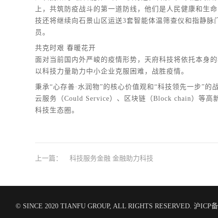
上，共筑防疫战斗的第一道防线，他们是人民健康和生命
技还将继续向石景山区运送3套智能体温筛查仪和指静脉
员。
共克时艰 春暖花开
面对当前国内外严峻的疫情形势，天府科技将依托本身的
以科技力量助力中小企业克服困难，战胜疫情。
秉承“心存善·水润物”的核心价值观和“科技领先一步”的战
云服务（Could Service）、区块链（Block c
科技生态圈。
上一篇：
科技服务金融 金融助力科技
© SINCE 2020 TIANFU GROUP, ALL RIGHTS RESERVED.
沪ICP备1