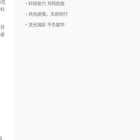
而在
科技助力 共同抗疫
过科
共抗疫情，天府同行
流光瑞彩 不负韶华
：目
胜疫
位