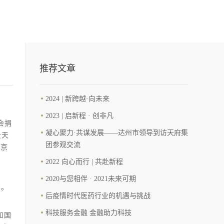
推荐文章
2024 | 新跨越·向未来
2023 | 启新程 · 创非凡
会捐
凝心聚力·共谋发展——达州市领导到访天府集
云天
团参观交流
北京
2022 向心而行 | 共赴新程
2020与您相伴 · 2021未来可期
务。
后疫情时代医药行业的机遇与挑战
科技服务金融 金融助力科技
和国