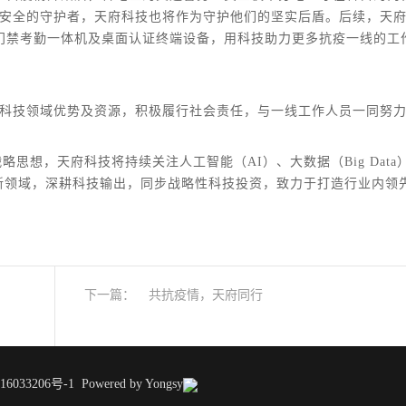
安全的守护者，天府科技也将作为守护他们的坚实后盾。后续，天
门禁考勤一体机及桌面认证终端设备，用科技助力更多抗疫一线的工
科技领域优势及资源，积极履行社会责任，与一线工作人员一同努
略思想，天府科技将持续关注人工智能（AI）、大数据（Big Data
hain）等高新领域，深耕科技输出，同步战略性科技投资，致力于打造行业内领
下一篇：
共抗疫情，天府同行
6033206号-1
Powered by Yongsy